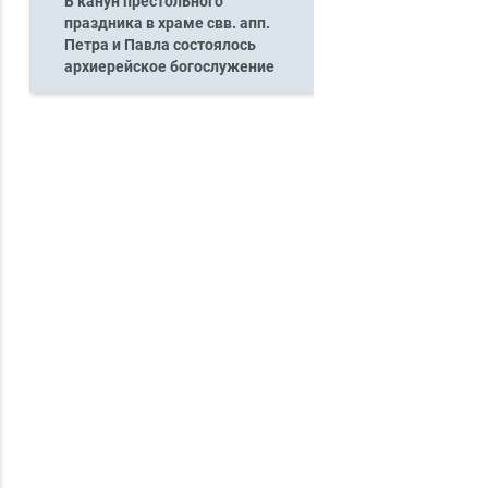
В канун престольного
праздника в храме свв. апп.
Петра и Павла состоялось
архиерейское богослужение