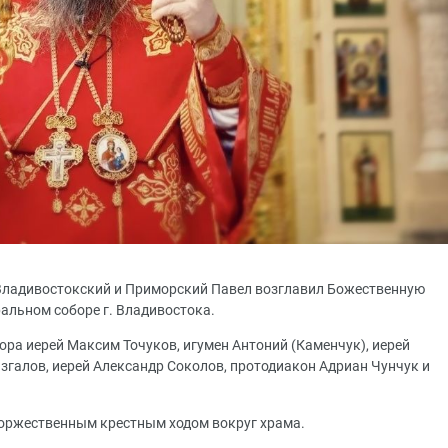
т Владивостокский и Приморский Павел возглавил Божественную
альном соборе г. Владивостока.
ра иерей Максим Точуков, игумен Антоний (Каменчук), иерей
галов, иерей Александр Соколов, протодиакон Адриан Чунчук и
оржественным крестным ходом вокруг храма.