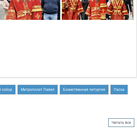
 собор
Митрополит Павел
Божественная литургия
Пасха
Читать все