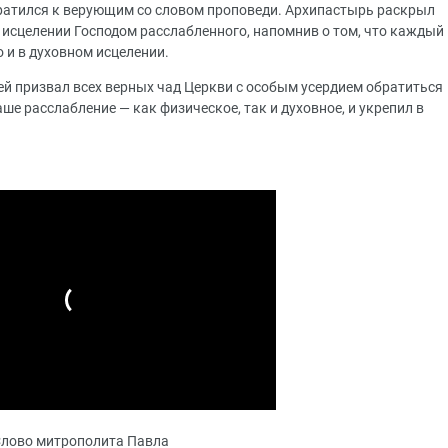
ратился к верующим со словом проповеди. Архипастырь раскрыл
 исцелении Господом расслабленного, напомнив о том, что каждый
о и в духовном исцелении.
й призвал всех верных чад Церкви с особым усердием обратиться
аше расслабление — как физическое, так и духовное, и укрепил в
лово митрополита Павла