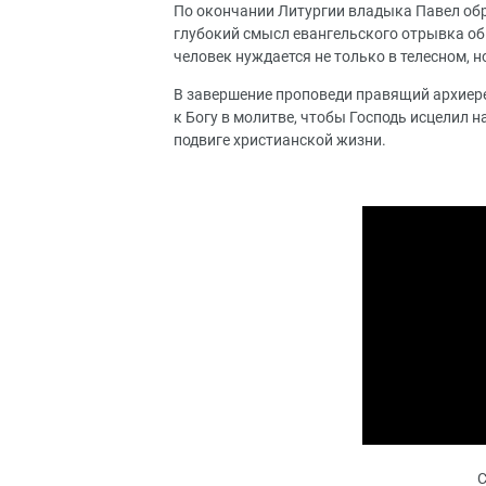
По окончании Литургии владыка Павел об
глубокий смысл евангельского отрывка об
человек нуждается не только в телесном, н
В завершение проповеди правящий архиере
к Богу в молитве, чтобы Господь исцелил н
подвиге христианской жизни.
С