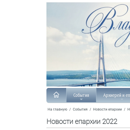
События
Архиерей и е
На главную
/
События
/
Новости епархии
/
Н
Новости епархии 2022