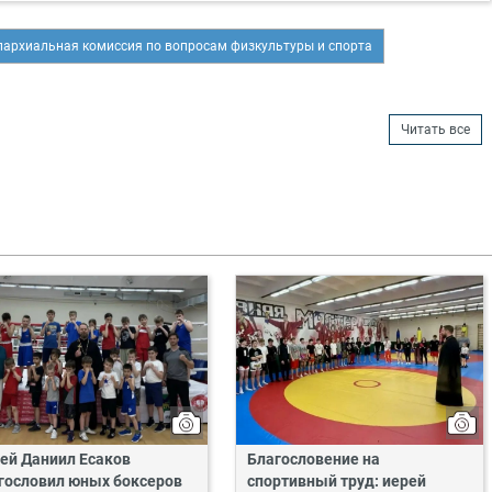
пархиальная комиссия по вопросам физкультуры и спорта
Читать все
ей Даниил Есаков
Благословение на
гословил юных боксеров
спортивный труд: иерей