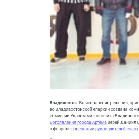
Владивосток
. Во исполнение решения, при
во Владивостокской епархии создана коми
комиссии Указом митрополита Владивосто
Богоявления города Артёма
иерей Даниил Е
в феврале
совещании руководителей епарх