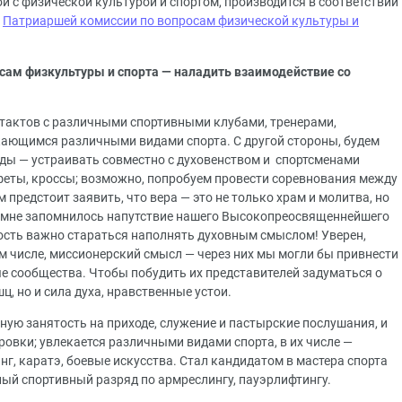
ой с физической культурой и спортом, производится в соответствии
и
Патриаршей комиссии по вопросам физической культуры и
сам физкультуры и спорта — наладить взаимодействие со
нтактов с различными спортивными клубами, тренерами,
кающимся различными видами спорта. С другой стороны, будем
ды — устраивать совместно с духовенством и спортсменами
еты, кроссы; возможно, попробуем провести соревнования между
редстоит заявить, что вера — это не только храм и молитва, но
м, мне запомнилось напутствие нашего Высокопреосвященнейшего
ость важно стараться наполнять духовным смыслом! Уверен,
м числе, миссионерский смысл — через них мы могли бы привнести
е сообщества. Чтобы побудить их представителей задуматься о
ц, но и сила духа, нравственные устои.
ную занятость на приходе, служение и пастырские послушания, и
ровки; увлекается различными видами спорта, в их числе —
нг, каратэ, боевые искусства. Стал кандидатом в мастера спорта
лый спортивный разряд по армреслингу, пауэрлифтингу.