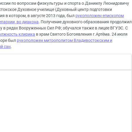
иссии по вопросам физкультуры и спорта о.Даниилу Леонидовичу
остокское Духовное училище (Духовный центр подготовки
я в котором, в августе 2013 года, был
рукоположен епископом
пархии, во диакона
. Получение духовного образования продолжил
у в рядах Вооруженных Сил РФ; обучался также в лицее ВГУЭС. С
должность клирика
в храм Святого Богоявления г.Артёма. 24 июля
боре был
рукоположен митрополитом Владивостокским и
й сан
.