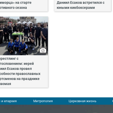
иморца» на старте
Даниил Есаков встретился с
ртивного сезона
юными кикбоксерами
рестлинг с
гословением: иерей
иил Есаков провел
собности православных
ртсменов на празднике
рвомая
 и епархия
Митрополия
Церковная жизнь