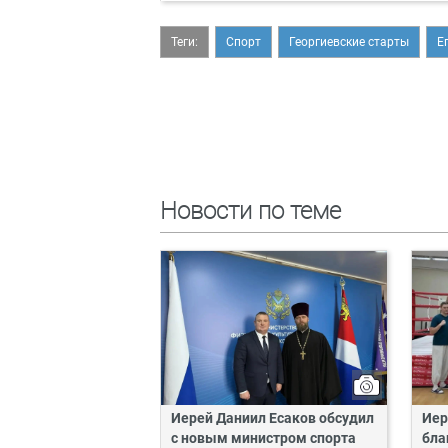
Теги:
Спорт
Георгиевские старты
Е
Новости по теме
Иерей Даниил Есаков обсудил
Иер
с новым министром спорта
бла