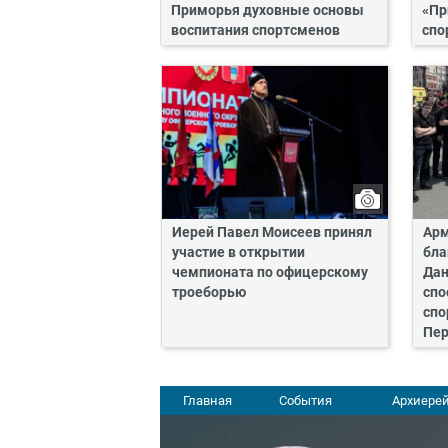
Приморья духовные основы
«Пр
воспитания спортсменов
спо
Иерей Павел Моисеев принял
Арм
участие в открытии
бла
чемпионата по офицерскому
Дан
троеборью
спо
спо
Пе
Главная
События
Архиерей