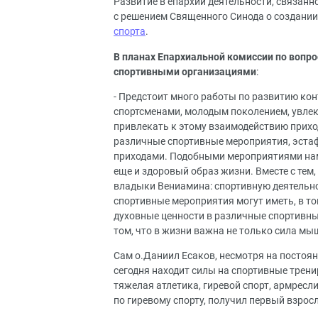
Развитие в епархии деятельности, связанн
с решением Священного Синода о создани
спорта
.
В планах Епархиальной комиссии по вопро
спортивными организациями
:
- Предстоит много работы по развитию ко
спортсменами, молодым поколением, увле
привлекать к этому взаимодействию прихо
различные спортивные мероприятия, эстаф
приходами. Подобными мероприятиями нам п
еще и здоровый образ жизни. Вместе с те
владыки Вениамина: спортивную деятельн
спортивные мероприятия могут иметь, в то
духовные ценности в различные спортивны
том, что в жизни важна не только сила мыш
Сам о.Даниил Есаков, несмотря на постоян
сегодня находит силы на спортивные трени
тяжелая атлетика, гиревой спорт, армресли
по гиревому спорту, получил первый взрос