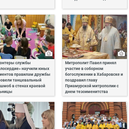
онтеры службы
Митрополит Павел принял
лосердие» научили юных
участие в соборном
иентов правилам дружбы
богослужении в Хабаровске и
ровели танцевальный
поздравил главу
шмоб в стенах краевой
Приамурской митрополии с
ьницы
днем тезоименитства