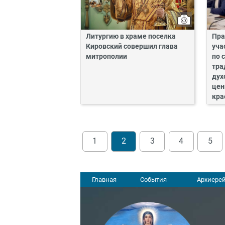
Литургию в храме поселка
Пра
Кировский совершил глава
уча
митрополии
по 
тра
дух
цен
кра
1
2
3
4
5
Главная
События
Архиерей