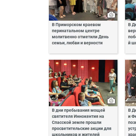
В Приморском краевом
В Д
перинатальном центре
вер
молитвенно отметили День
поб
семьи, любви и верности
й ш
В дни пребывания мощей
В Д
святителя Иннокентия на
и Ф
Спасской земле прошли
поз
просветительские акции для
уст
школьников и жителей
хра