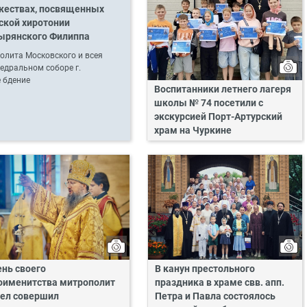
ржествах, посвященных
ской хиротонии
ырянского Филиппа
олита Московского и всея
едральном соборе г.
 бдение
Воспитанники летнего лагеря
школы № 74 посетили с
экскурсией Порт-Артурский
храм на Чуркине
ень своего
В канун престольного
оименитства митрополит
праздника в храме свв. апп.
ел совершил
Петра и Павла состоялось