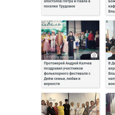
апостолов Петра и Павла в
Бож
поселке Трудовое
каф
Вла
Протоиерей Андрей Калчев
В Д
поздравил участников
вер
фольклорного фестиваля с
Вла
Днём семьи, любви и
нап
верности
вое