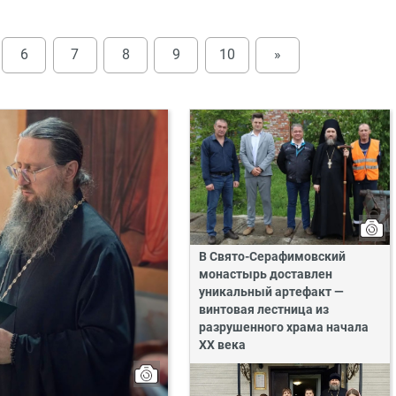
6
7
8
9
10
»
В Свято-Серафимовский
монастырь доставлен
уникальный артефакт —
винтовая лестница из
разрушенного храма начала
XX века