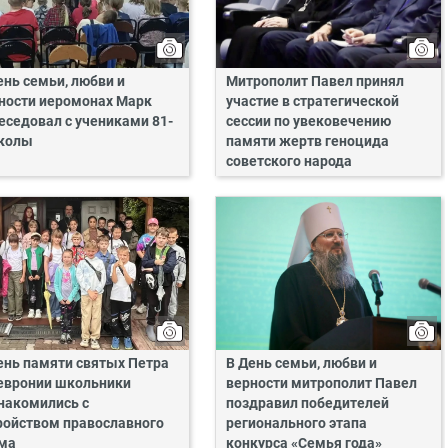
ень семьи, любви и
Митрополит Павел принял
ности иеромонах Марк
участие в стратегической
еседовал с учениками 81-
сессии по увековечению
колы
памяти жертв геноцида
советского народа
ень памяти святых Петра
В День семьи, любви и
евронии школьники
верности митрополит Павел
накомились с
поздравил победителей
ройством православного
регионального этапа
ма
конкурса «Семья года»