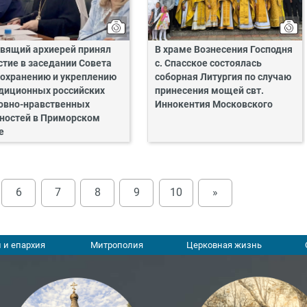
вящий архиерей принял
В храме Вознесения Господня
стие в заседании Совета
с. Спасское состоялась
сохранению и укреплению
соборная Литургия по случаю
диционных российских
принесения мощей свт.
овно-нравственных
Иннокентия Московского
ностей в Приморском
е
6
7
8
9
10
»
 и епархия
Митрополия
Церковная жизнь