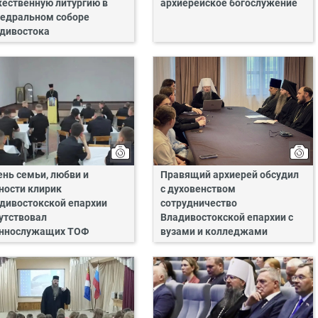
ественную литургию в
архиерейское богослужение
едральном соборе
дивостока
ень семьи, любви и
Правящий архиерей обсудил
ности клирик
с духовенством
дивостокской епархии
сотрудничество
утствовал
Владивостокской епархии с
ннослужащих ТОФ
вузами и колледжами