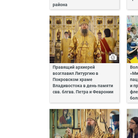
района
Правящий архиерей
Вол
возглавил Литургию в
«Ми
Покровском храме
пац
Владивостока в день памяти
и п
свв. блгвв. Петра и Февронии
фле
бол