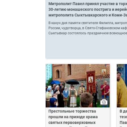
Митрополит Павел принял участие в то
30-летию монашеского пострига и иерей
митрополита Сыктывкарского и Коми-З
В канун дня памяти святителя Филиппа, митроп
России, чудотворца, в Свято-Стефановском каф
Сыктывкар состоялось праздничное всенощное
Престольные торжества
В д
прошли на приходе храма
тез
святых первоверховных
Пав