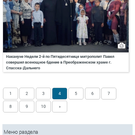
Накануне Недели 2-й по Пятидесятнице митрополит Павел
совершил всенощное бдение в Преображенском храме г.
Спасска-Дальнего
1
2
3
4
5
6
7
8
9
10
»
Меню раздела