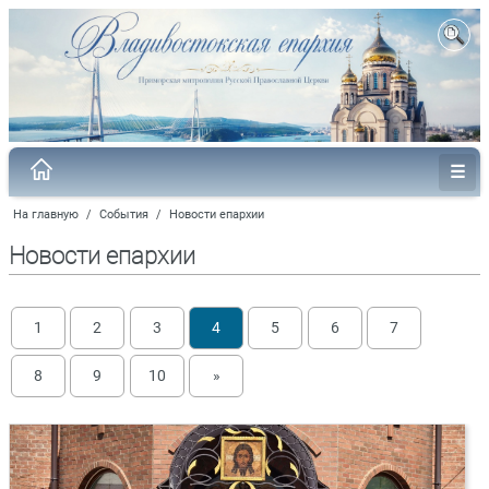
На главную
/
События
/
Новости епархии
Новости епархии
1
2
3
4
5
6
7
8
9
10
»