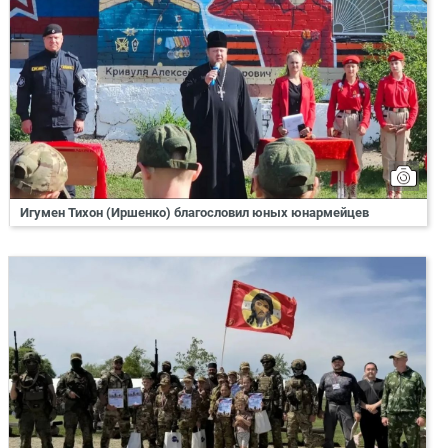
Игумен Тихон (Иршенко) благословил юных юнармейцев