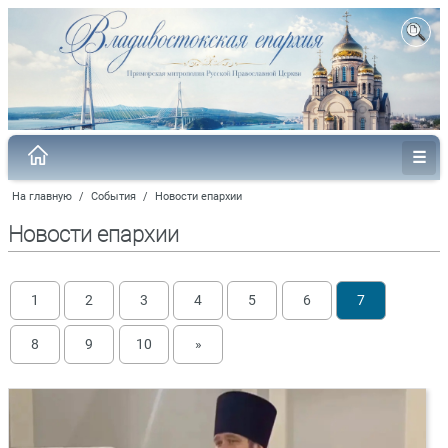
На главную
/
События
/
Новости епархии
Новости епархии
1
2
3
4
5
6
7
8
9
10
»