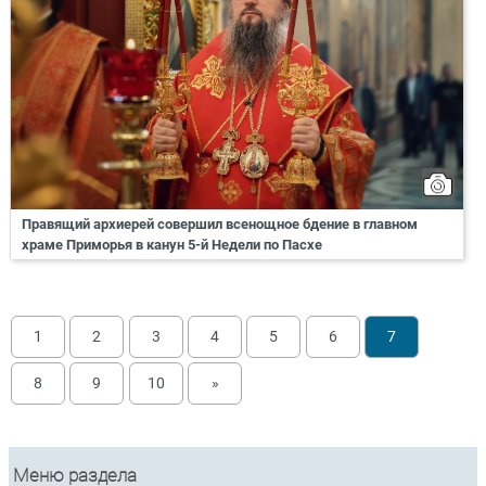
Правящий архиерей совершил всенощное бдение в главном
храме Приморья в канун 5-й Недели по Пасхе
1
2
3
4
5
6
7
8
9
10
»
Меню раздела