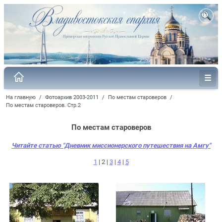
На главную
/
Фотоархив 2003-2011
/
По местам староверов
/
По местам староверов. Стр.2
По местам староверов
Читайте статью "Дневник миссионерского путешествия на Амгу"
1
| 2 |
3
|
4
|
5