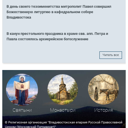
В день своего тезоименитства митрополит Павел совершил
Божественную литургию в кафедральном соборе
Владивостока
В канун престольного праздника в храме свв. апп. Петра и
Павла состоялось архиерейское богослужение
Читать все
Святыни
Монастыри
История
© Религиозная организация "Владивостокская епархия Русской Православной
Церкви (Московский Патриархат)"