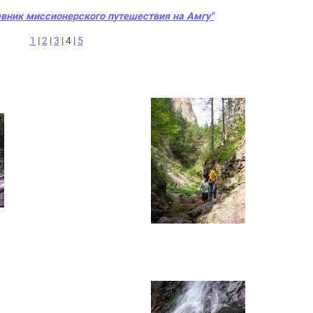
евник миссионерского путешествия на Амгу"
1
|
2
|
3
| 4 |
5