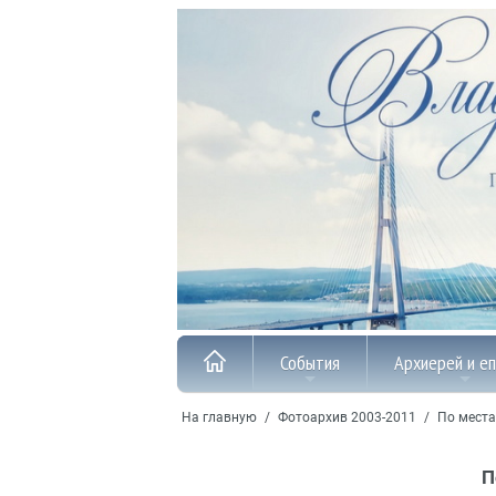
События
Архиерей и е
На главную
/
Фотоархив 2003-2011
/
По места
П