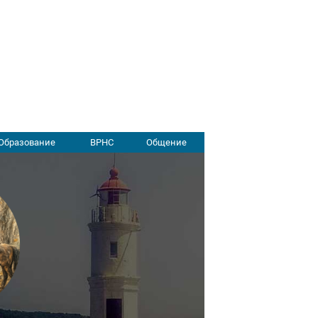
Образование
ВРНС
Общение