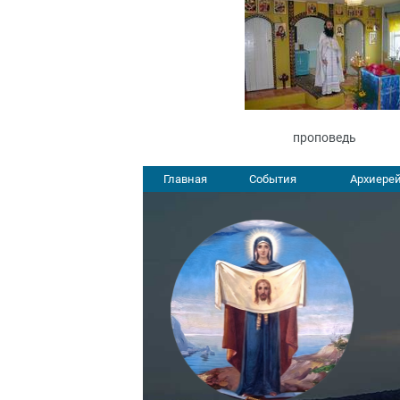
проповедь
Главная
События
Архиерей