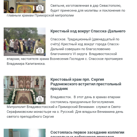
Святыня, изготовленная в дар Севастополю,
будет принесена для молитвы и поклонения по
главным храмам Приморской митрополии
Крестный ход вокруг Спасска-Дальнего
Спасское. Традиционный (двенадцатый по
счёту) Крестный ход вокруг города Спасск-
Дальний совершен по благословению
благочинного VI округа Владивостокской
епархии, настоятеля храма Вознесения Господня с. Спасское протоиерея
Владимира Капитанюка.
Крестовый храм прп. Сергия
Радонежского встретил престольный
праздник
Владивосток. В этот день в храмах епархии
состоялись праздничные богослужения.
Митрополит Владивостокский и Приморский Вениамин служил в Свято-
Серафимовским монастыре на о. Русский. Для владыки Вениамина день
святого преподобного Сергия
Состоялась первое заседание коллегии
социальных работников приходов