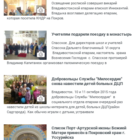
Освящение росписей совершил викарий
Владивостокской епархии епископ Иннокентий.
Владыка возглавил делегацию епархии,
которая посетила КНДР на Покров.
Учителям подарили поездку в монастырь
Спасское. Для директоров школ и учителей
Спасска-Дальнего благочинный VI округа
Владивостокской епархии, настоятель храма
Вознесения Господня с. Спасское протоиерей
Владимир Капитанюк организовал паломническую поездку в
Добровольцы Службы "Милосердие"
снова навестили детей больных ДЦП
Владивосток. 10 и 11 октября 2015 года
добровольцы Службы "Милосердие" в
социального отдела епархии очередной раз
навестили детей из школы-интерната для детей, больных ДЦП(район
Садгорода). Как обычно играли с детьми, устраивали
Список Порт-Артурской иконы Божией
Матери принесён в Покровский храм г.
Уссурийска