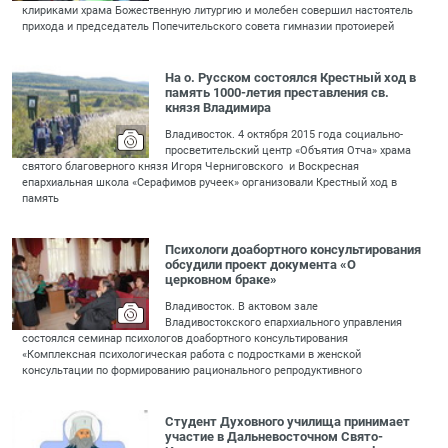
клириками храма Божественную литургию и молебен совершил настоятель
прихода и председатель Попечительского совета гимназии протоиерей
На о. Русском состоялся Крестный ход в
память 1000-летия преставления св.
князя Владимира
Владивосток. 4 октября 2015 года социально-
просветительский центр «Объятия Отча» храма
святого благоверного князя Игоря Черниговского и Воскресная
епархиальная школа «Серафимов ручеек» организовали Крестный ход в
память
Психологи доабортного консультирования
обсудили проект документа «О
церковном браке»
Владивосток. В актовом зале
Владивостокского епархиального управления
состоялся семинар психологов доабортного консультирования
«Комплексная психологическая работа с подростками в женской
консультации по формированию рационального репродуктивного
Студент Духовного училища принимает
участие в Дальневосточном Свято-