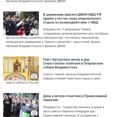
обучения Владивостокского филиала ДВЮИ
В церемонии присяги ДВЮИ МВД РФ
принял участие глава епархиального
отдела по взаимодействию с МВД
Владивосток. У мемориала Памяти
сотрудникам органов внутренних дел, погибшим
при выполнении служебных обязанностей, состоялось мероприятие,
посвященное приведению к Присяге курсантов 1 курса очной формы
обучения Владивостокского филиала ДВЮИ
Порт-Артурскую икону в дар
Севастополю освятили в Покровском
соборе Владивостока
Список главной святыни Владивостокской
епархии отправят Крестным ходом в храм
нового субъекта России.
День учителя отметили в Православной
гимназии
Владивосток . Торжества начались в храме в
честь святых Кирилла и Мефодия при
Православной гимназии. В сослужении с