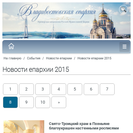
На главную
/
События
/
Новости епархии
/
Новости епархии 2015
Новости епархии 2015
1
2
3
4
5
6
7
8
9
10
»
Свято-Троицкий храм в Пхеньяне
благоукрашен настенными росписями