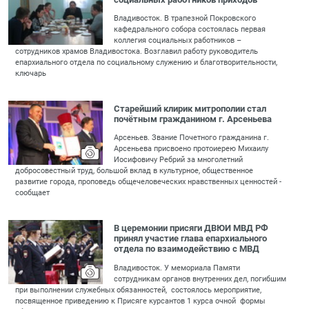
Владивосток. В трапезной Покровского
кафедрального собора состоялась первая
коллегия социальных работников –
сотрудников храмов Владивостока. Возглавил работу руководитель
епархиального отдела по социальному служению и благотворительности,
ключарь
Старейший клирик митрополии стал
почётным гражданином г. Арсеньева
Арсеньев. Звание Почетного гражданина г.
Арсеньева присвоено протоиерею Михаилу
Иосифовичу Ребрий за многолетний
добросовестный труд, большой вклад в культурное, общественное
развитие города, проповедь общечеловеческих нравственных ценностей -
сообщает
В церемонии присяги ДВЮИ МВД РФ
принял участие глава епархиального
отдела по взаимодействию с МВД
Владивосток. У мемориала Памяти
сотрудникам органов внутренних дел, погибшим
при выполнении служебных обязанностей, состоялось мероприятие,
посвященное приведению к Присяге курсантов 1 курса очной формы