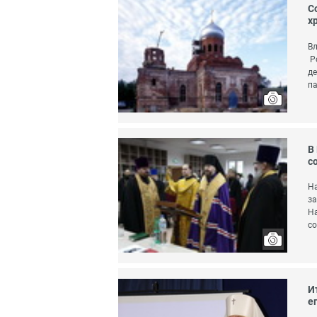
С
х
Вл
Ро
де
па
В
с
На
за
На
со
И
е