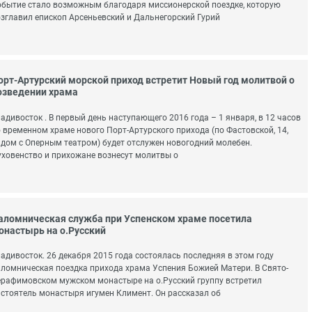
бытие стало возможным благодаря миссионерской поездке, которую
зглавил епископ Арсеньевский и Дальнегорский Гурий
орт-Артурский морской приход встретит Новый год молитвой о
озведении храма
адивосток . В первый день наступающего 2016 года – 1 января, в 12 часов
 временном храме нового Порт-Артурского прихода (по Фастовской, 14,
дом с Оперным театром) будет отслужен новогодний молебен.
ховенство и прихожане вознесут молитвы о
аломническая служба при Успенском храме посетила
онастырь на о.Русский
адивосток. 26 декабря 2015 года состоялась последняя в этом году
ломническая поездка прихода храма Успения Божией Матери. В Свято-
рафимовском мужском монастыре на о.Русский группу встретил
стоятель монастыря игумен Климент. Он рассказал об