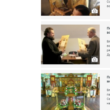
Со
во
П
в
Вл
во
ря
Ду
П
м
Вл
па
Се
на