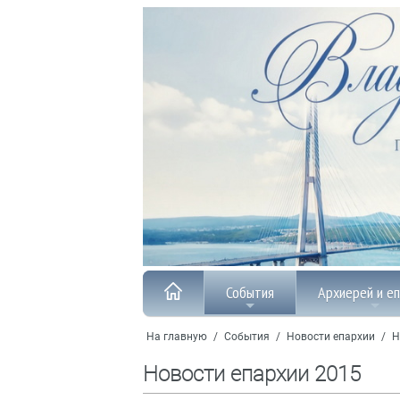
События
Архиерей и е
На главную
/
События
/
Новости епархии
/
Н
Новости епархии 2015