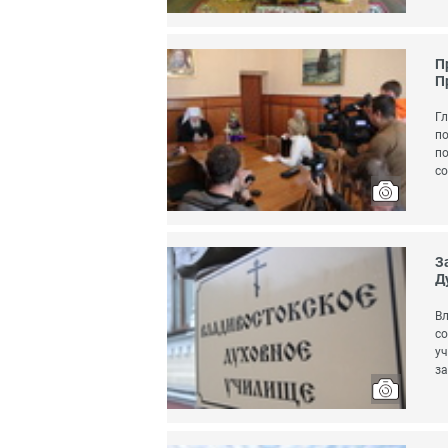
П
П
Гл
по
по
с
З
Д
Вл
со
уч
за