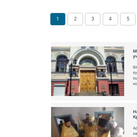
1
2
3
4
5
М
у
Вл
бу
бы
ко
Н
К
Ар
на