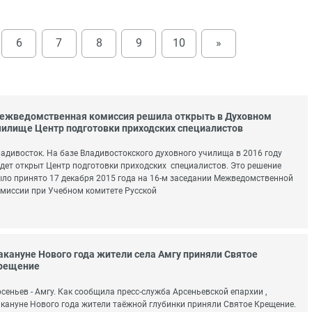
6
7
8
9
10
»
ежведомственная комиссия решила открыть в Духовном
чилище Центр подготовки приходских специалистов
адивосток. На базе Владивостокского духовного училища в 2016 году
дет открыт Центр подготовки приходских специалистов. Это решение
ло принято 17 декабря 2015 года на 16-м заседании Межведомственной
миссии при Учебном комитете Русской
акануне Нового года жители села Амгу приняли Святое
рещение
сеньев - Амгу. Как сообщила пресс-служба Арсеньевской епархии ,
кануне Нового года жители таёжной глубинки приняли Святое Крещение.