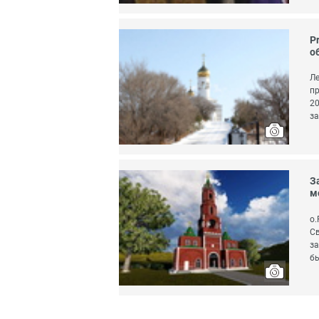
P
о
Ле
пр
20
за
З
м
о.
Св
за
б