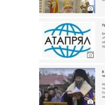
П
Вл
«Р
об
пр
В
ч
Ар
те
Гу
за