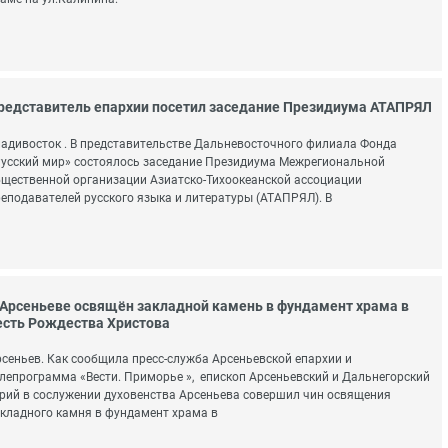
редставитель епархии посетил заседание Президиума АТАПРЯЛ
адивосток . В представительстве Дальневосточного филиала Фонда
усский мир» состоялось заседание Президиума Межрегиональной
щественной организации Азиатско-Тихоокеанской ассоциации
еподавателей русского языка и литературы (АТАПРЯЛ). В
 Арсеньеве освящён закладной камень в фундамент храма в
есть Рождества Христова
сеньев. Как сообщила пресс-служба Арсеньевской епархии и
лепрограмма «Вести. Приморье », епископ Арсеньевский и Дальнегорский
рий в сослужении духовенства Арсеньева совершил чин освящения
кладного камня в фундамент храма в