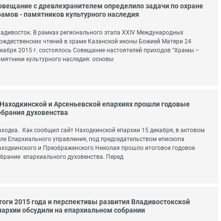
овещание с древлехранителем определило задачи по охране
рамов - памятников культурного наследия
адивосток. В рамках регионального этапа XXIV Международных
ждественских чтений в храме Казанской иконы Божией Матери 24
кабря 2015 г. состоялось Совещание настоятелей приходов "Храмы –
мятники культурного наследия: основы
 Находкинской и Арсеньевской епархиях прошли годовые
обрания духовенства
ходка. Как сообщил сайт Находкинской епархии 15 декабря, в актовом
ле Епархиального управления, под председательством епископа
ходкинского и Преображенского Николая прошло итоговое годовое
брание епархиального духовенства. Перед
тоги 2015 года и перспективы развития Владивостокской
пархии обсудили на епархиальном собрании