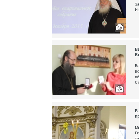
За
Из
В
В
Вл
вс
об
Ст
В
п
Ми
Еп
хр