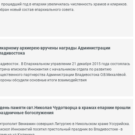
 прошедший год в епархии увеличилась численность храмов и клириков.
бран новый состав епархиального совета.
икарному архиерею вручены награды Администрации
ладивостока
адивосток . В Епархиальном управлении 21 декабря 2015 года состоялась
треча епископа Иннокентия с начальником отдела по развитию
щественного партнерства Администрации Владивостока О.В.Михалёвой.
ороны обсудили основные итоги взаимодействия
 день памяти свт.Николая Чудотворца в храмах епархии прошли
раздничные богослужения
трополит Вениамин совершил Литургию в Никольском храме Уссурийска.
ископ Иннокентий посетил престольный праздник во Владивостоке - в
аме на ул.Калинина.