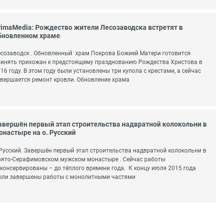
rimaMedia: Рождество жители Лесозаводска встретят в
бновленном храме
созаводск . Обновленный храм Покрова Божией Матери готовится
инять прихожан к предстоящему празднованию Рождества Христова в
16 году. В этом году были установлены три купола с крестами, а сейчас
вершается ремонт кровли. Обновление храма
авершён первый этап строительства надвратной колокольни в
онастыре на о. Русский
Русский. Завершён первый этап строительства надвратной колокольни в
ято-Серафимовском мужском монастыре . Сейчас работы
консервированы – до тёплого времени года. К концу июля 2015 года
ыли завершены работы с монолитными частями