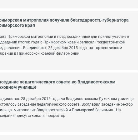
риморская митрополия получила благодарность губернатора
риморского края
ава Приморской митрополии в предпраздничные дни принял участие в
дведении итогов года в Приморском крае и записал Рождественское
здравление. Владивосток. 25 декабря 2015 года на торжественном
обрании в Приморской краевой филармонии
аседание педагогического совета во Владивостокском
уховном училище
адивосток. 28 декабря 2015 года во Владивостокском Духовном училище
стоялось заседание педагогического совета. Возглавил заседание ректор
илища митрополит Владивостокский и Приморский Вениамин . На
седании присутствовали: проректор