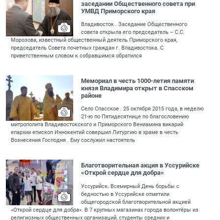
заседании Общественного совета при
УМВД Приморского края
Владивосток . Заседание Общественного
совета открыла его председатель – С.С.
Морозова, известный общественный деятель Приморского края,
председатель Совета почетных граждан г. Владивостока. С
приветственным словом к собравшимся обратился
Мемориал в честь 1000-летия памяти
князя Владимира открыт в Спасском
районе
Село Спасское . 25 октября 2015 года, в неделю
21-ю по Пятидесятнице по благословению
митрополита Владивостокского и Приморского Вениамина викарий
епархии епископ Иннокентий совершил Литургию в храме в честь
Вознесения Господня . Ему сослужил настоятель
Благотворительная акция в Уссурийске
«Открой сердце для добра»
Уссурийск. Всемирный День борьбы с
бедностью в Уссурийске отметили
общегородской благотворительной акцией
«Открой сердце для добра». В 7 крупных магазинах города волонтёры из
религиозных общественных организаций, студенты средних и