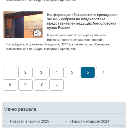
Комсомольска-на-Амуре, Находки и Арсеньева.
Конференция «Евхаристия и приходская
жизнь» собрала во Владивостоке
представителей ведущих богословских
вузов России
В числе участников: архиереи Дальнего
Востока, представители Московской и
Петербургской Духовных Академий, ПСТГУ, а также гости с Сахалина,
Комсомольска-на-Амуре, Находки и Арсеньева.
1
2
3
4
5
6
7
8
9
10
»
Меню раздела
Новости епархии 2025
Новости епархии 2024