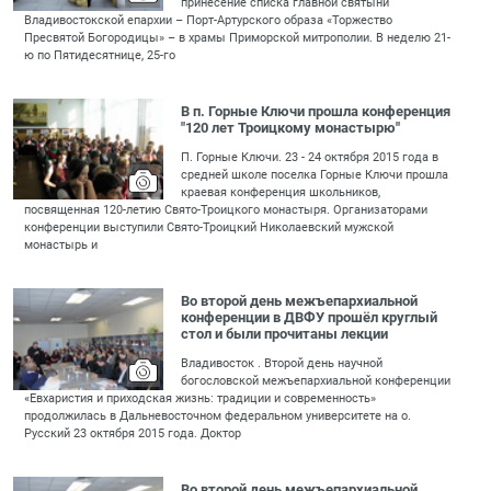
принесение списка главной святыни
Владивостокской епархии – Порт-Артурского образа «Торжество
Пресвятой Богородицы» – в храмы Приморской митрополии. В неделю 21-
ю по Пятидесятнице, 25-го
В п. Горные Ключи прошла конференция
"120 лет Троицкому монастырю"
П. Горные Ключи. 23 - 24 октября 2015 года в
средней школе поселка Горные Ключи прошла
краевая конференция школьников,
посвященная 120-летию Свято-Троицкого монастыря. Организаторами
конференции выступили Свято-Троицкий Николаевский мужской
монастырь и
Во второй день межъепархиальной
конференции в ДВФУ прошёл круглый
стол и были прочитаны лекции
Владивосток . Второй день научной
богословской межъепархиальной конференции
«Евхаристия и приходская жизнь: традиции и современность»
продолжилась в Дальневосточном федеральном университете на о.
Русский 23 октября 2015 года. Доктор
Во второй день межъепархиальной