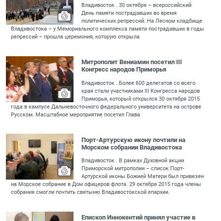
Владивосток . 30 октября – всероссийский
День памяти пострадавших во время
политических репрессий. На Лесном кладбище
Владивостока – у Мемориального комплекса памяти пострадавших в годы
репрессий – прошла церемония, которую открыла
Митрополит Вениамин посетил III
Конгресс народов Приморья
Владивосток . Более 600 делегатов со всего
края стали участниками III Конгресса народов
Приморья, который открылся 30 октября 2015
года в кампусе Дальневосточного федерального университета на острове
Русском. Масштабное мероприятие посетил Глава
Порт-Артурскую икону почтили на
Морском собрании Владивостока
Владивосток . В рамках Духовной акции
Приморской митрополии – список Порт-
Артурской иконы Божией Матери был привезен
на Морское собрание в Дом офицеров флота. 29 октября 2015 года члены
собрания смогли почтить святыню Владивостокской епархии.
Епископ Иннокентий принял участие в