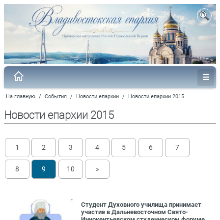
На главную
/
События
/
Новости епархии
/
Новости епархии 2015
Новости епархии 2015
1
2
3
4
5
6
7
8
9
10
»
Студент Духовного училища принимает
участие в Дальневосточном Свято-
Иннокентьевском студенческом форуме