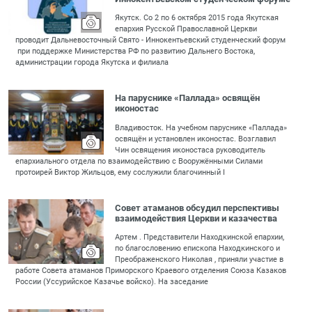
Якутск. Со 2 по 6 октября 2015 года Якутская
епархия Русской Православной Церкви
проводит Дальневосточный Свято - Иннокентьевский студенческий форум
при поддержке Министерства РФ по развитию Дальнего Востока,
администрации города Якутска и филиала
На паруснике «Паллада» освящён
иконостас
Владивосток. На учебном паруснике «Паллада»
освящён и установлен иконостас. Возглавил
Чин освящения иконостаса руководитель
епархиального отдела по взаимодействию с Вооружёнными Силами
протоирей Виктор Жильцов, ему сослужили благочинный I
Совет атаманов обсудил перспективы
взаимодействия Церкви и казачества
Артем . Представители Находкинской епархии,
по благословению епископа Находкинского и
Преображенского Николая , приняли участие в
работе Совета атаманов Приморского Краевого отделения Союза Казаков
России (Уссурийское Казачье войско). На заседание