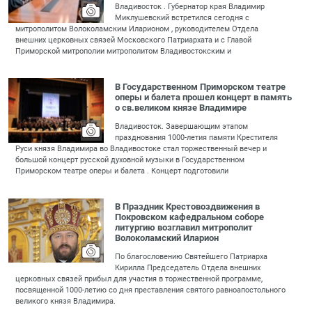
Владивосток . Губернатор края Владимир
Миклушевский встретился сегодня с
митрополитом Волоколамским Иларионом , руководителем Отдела
внешних церковных связей Московского Патриархата и с Главой
Приморской митрополии митрополитом Владивостокским и
В Государственном Приморском театре
оперы и балета прошел концерт в память
о св.великом князе Владимире
Владивосток. Завершающим этапом
празднования 1000-летия памяти Крестителя
Руси князя Владимира во Владивостоке стал торжественный вечер и
большой концерт русской духовной музыки в Государственном
Приморском театре оперы и балета . Концерт подготовили
В Праздник Крестовоздвижения в
Покровском кафедральном соборе
литургию возглавил митрополит
Волоколамский Иларион
По благословению Святейшего Патриарха
Кирилла Председатель Отдела внешних
церковных связей прибыл для участия в торжественной программе,
посвященной 1000-летию со дня преставления святого равноапостольного
великого князя Владимира.