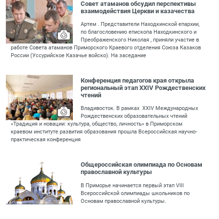
Совет атаманов обсудил перспективы
взаимодействия Церкви и казачества
Артем . Представители Находкинской епархии,
по благословению епископа Находкинского и
Преображенского Николая , приняли участие в
работе Совета атаманов Приморского Краевого отделения Союза Казаков
России (Уссурийское Казачье войско). На заседание
Конференция педагогов края открыла
региональный этап XXIV Рождественских
чтений
Владивосток. В рамках XXIV Международных
Рождественских образовательных чтений
«Традиция и новации: культура, общество, личность» в Приморском
краевом институте развития образования прошла Всероссийская научно-
практическая конференция
Общероссийская олимпиада по Основам
православной культуры
В Приморье начинается первый этап VIII
Всероссийской олимпиады школьников по
Основам православной культуры.