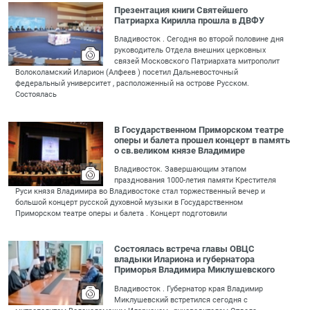
Презентация книги Святейшего
Патриарха Кирилла прошла в ДВФУ
Владивосток . Сегодня во второй половине дня
руководитель Отдела внешних церковных
связей Московского Патриархата митрополит
Волоколамский Иларион (Алфеев ) посетил Дальневосточный
федеральный университет , расположенный на острове Русском.
Состоялась
В Государственном Приморском театре
оперы и балета прошел концерт в память
о св.великом князе Владимире
Владивосток. Завершающим этапом
празднования 1000-летия памяти Крестителя
Руси князя Владимира во Владивостоке стал торжественный вечер и
большой концерт русской духовной музыки в Государственном
Приморском театре оперы и балета . Концерт подготовили
Состоялась встреча главы ОВЦС
владыки Илариона и губернатора
Приморья Владимира Миклушевского
Владивосток . Губернатор края Владимир
Миклушевский встретился сегодня с