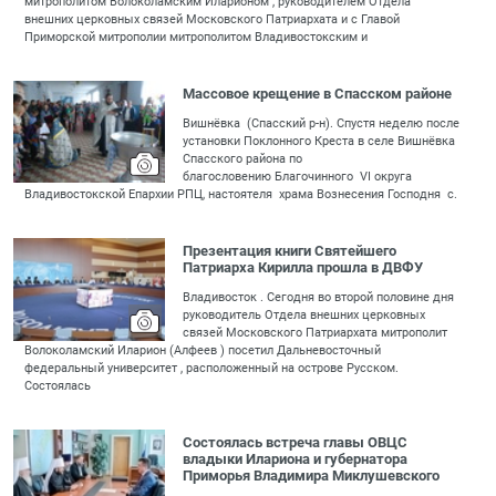
митрополитом Волоколамским Иларионом , руководителем Отдела
внешних церковных связей Московского Патриархата и с Главой
Приморской митрополии митрополитом Владивостокским и
Массовое крещение в Спасском районе
Вишнёвка (Спасский р-н). Спустя неделю после
установки Поклонного Креста в селе Вишнёвка
Спасского района по
благословению Благочинного VI округа
Владивостокской Епархии РПЦ, настоятеля храма Вознесения Господня с.
Презентация книги Святейшего
Патриарха Кирилла прошла в ДВФУ
Владивосток . Сегодня во второй половине дня
руководитель Отдела внешних церковных
связей Московского Патриархата митрополит
Волоколамский Иларион (Алфеев ) посетил Дальневосточный
федеральный университет , расположенный на острове Русском.
Состоялась
Состоялась встреча главы ОВЦС
владыки Илариона и губернатора
Приморья Владимира Миклушевского