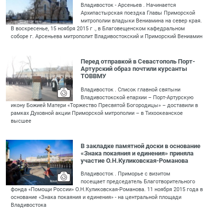
Владивосток - Арсеньев . Начинается
Архипастырская поездка Главы Приморской
митрополии владыки Вениамина на север края.
В воскресенье, 15 ноября 2015 г ., в Благовещенском кафедральном
соборе г. Арсеньева митрополит Владивостокский и Приморский Вениамин
Перед отправкой в Севастополь Порт-
Артурский образ почтили курсанты
ТОВВМУ
Владивосток . Список главной святыни
Владивостокской епархии – Порт-Артурскую
икону Божией Матери «Торжество Пресвятой Богородицы» – доставили в
рамках Духовной акции Приморской митрополии – в Тихоокеанское
высшее
В закладке памятной доски в основание
«Знака покаяния и единения» приняла
участие О.Н.Куликовская-Романова
Владивосток . Приморье с визитом
посещает председатель Благотворительного
фонда «Помощи России» О.Н.Куликовская-Романова. 11 ноября 2015 года в
основание «Знака покаяния и единения» - на центральной площади
Владивостока