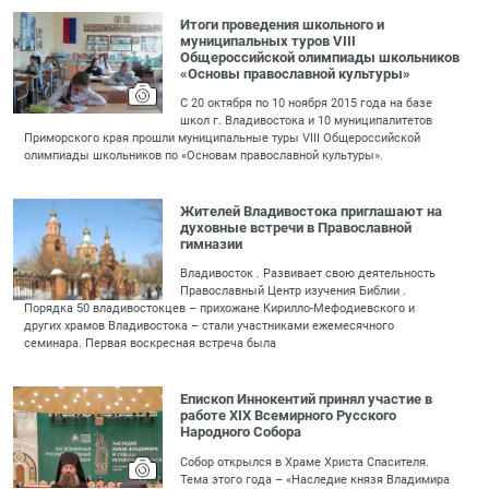
Итоги проведения школьного и
муниципальных туров VIII
Общероссийской олимпиады школьников
«Основы православной культуры»
С 20 октября по 10 ноября 2015 года на базе
школ г. Владивостока и 10 муниципалитетов
Приморского края прошли муниципальные туры VIII Общероссийской
олимпиады школьников по «Основам православной культуры».
Жителей Владивостока приглашают на
духовные встречи в Православной
гимназии
Владивосток . Развивает свою деятельность
Православный Центр изучения Библии .
Порядка 50 владивостокцев – прихожане Кирилло-Мефодиевского и
других храмов Владивостока – стали участниками ежемесячного
семинара. Первая воскресная встреча была
Епископ Иннокентий принял участие в
работе XIX Всемирного Русского
Народного Собора
Собор открылся в Храме Христа Спасителя.
Тема этого года – «Наследие князя Владимира