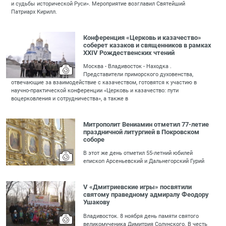
и судьбы исторической Руси». Мероприятие возглавил Святейший
Патриарх Кирилл.
Конференция «Церковь и казачество»
соберет казаков и священников в рамках
XXIV Рождественских чтений
Москва - Владивосток - Находка .
Представители приморского духовенства,
отвечающие за взаимодействие с казачеством, готовятся к участию в
научно-практической конференции «Церковь и казачество: пути
воцерковления и сотрудничества», а также в
Митрополит Вениамин отметил 77-летие
праздничной литургией в Покровском
соборе
В этот же день отметил 55-летний юбилей
епископ Арсеньевский и Дальнегорский Гурий
V «Дмитриевские игры» посвятили
святому праведному адмиралу Феодору
Ушакову
Владивосток. 8 ноября день памяти святого
великомученика Димитрия Солунского. В честь