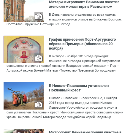
Матери митрополит Вениамин посетил
женский монастырь в Раздольном
В День народного единства во всех храмах
епархии молились о мире на Ближнем Востоке.
Состоялось вручение Патриарших наград.
График принесения Порт-Артурского
образа в Приморье (обновлен по 20
ноября)
В октябре - ноябре 2015 года проходит
принесение в города Приморской митрополии
освященного списка главной святыни Владивостокской епархии – Порт-
Артурской иконы Божией Матери «Торжество Пресвятой Богородицы».
В Николо-Львовском установлен
Поклонный крест
Николо-Львовское. В воскресенье, 1 ноября
2015 года перед въездом в село Николо-
Львовское Уссурийского городского округа
был установлен Поклонный крест. Чин освящения креста совершил клирик
храма Покрова Божией Матери города Уссурийска иерей Владимир
Митрополит Вениамин принял участие в