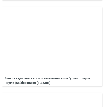
Вышла аудиокнига воспоминаний епископа Гурия о старце
Науме (Байбородине) (+ Аудио)