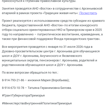
прикоснуться к глубинам православной культуры.
Занятия проводятся АНО «Восток» в сотрудничестве с Арсеньевской
епархией в рамках
проекта «Традиции живая нить»
:
Посмотреть
Проект реализуется с использованием средств субсидии из краевого
бюджета, предоставленной АНО «Восток» по итогам конкурсного
отбора социально ориентированных НКО в Приморском крае в 2025
году по направлению – патриотическое воспитание, краеведение, а
также при финансовой поддержке Фонда президентских грантов».
Все мероприятия проводятся с января по 31 июля 2026 года в
Духовно-просветительском центре г. Арсеньева для обучающиеся
школ и ДОУ г. Арсеньева, Анучинского и Яковлевского
муниципальных округов, пенсионеров г. Арсеньева, родителей и
родственников обучающихся школ и ДОУ г. Арсеньева.
По всем вопросам обращаться по тел.:
8-914-793-21-86 – инокиня Мария (Воробьева);
8-914-673-10-78 – Татьяна Геранимовна Белова.
#ГрантГубернатораПриморья
#МинистерствоВнутреннейПолитикиПриморья