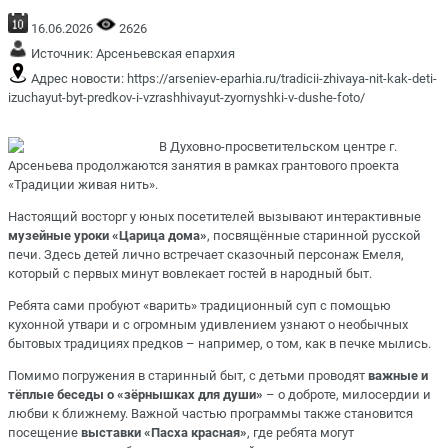
16.06.2026
2626
Источник:
Арсеньевская епархия
Адрес новости:
https://arseniev-eparhia.ru/tradicii-zhivaya-nit-kak-deti-
izuchayut-byt-predkov-i-vzrashhivayut-zyornyshki-v-dushe-foto/
В Духовно-просветительском центре г.
Арсеньева продолжаются занятия в рамках
грантового проекта
«Традиции живая нить»
.
Настоящий восторг у юных посетителей вызывают интерактивные
музейные уроки «Царица дома»
, посвящённые старинной русской
печи. Здесь детей лично встречает сказочный персонаж Емеля,
который с первых минут вовлекает гостей в народный быт.
Ребята сами пробуют «варить» традиционный суп с помощью
кухонной утвари и с огромным удивлением узнают о необычных
бытовых традициях предков – например, о том, как в печке мылись.
Помимо погружения в старинный быт, с детьми проводят
важные и
тёплые беседы о «зёрнышках для души»
– о доброте, милосердии и
любви к ближнему. Важной частью программы также становится
посещение
выставки «Пасха красная»
, где ребята могут