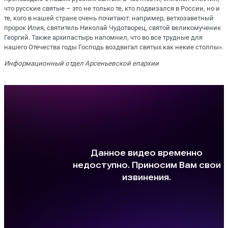
что русские святые – это не только те, кто подвизался в России, но и
те, кого в нашей стране очень почитают: например, ветхозаветный
пророк Илия, святитель Николай Чудотворец, святой великомученик
Георгий. Также архипастырь напомнил, что во все трудные для
нашего Отечества годы Господь воздвигал святых как некие столпы».
Информационный отдел Арсеньевской епархии
.