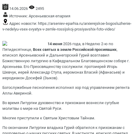
14.06.2026
2495
Источник:
Арсеньевская епархия
Адрес новости:
https://arseniev-eparhia.ru/arxierejskoe-bogosluzhenie-
v-nedelyu-vsex-svyatyx-v-zemle-rossijskoj-prosiyavshix-foto-video/
14 июня
2026 года, в Неделю 2-ю по
Пятидесятнице,
Всех святых в земле Российской просиявших
,
епископ Арсеньевский и Дальнегорский Гурий возглавил
Божественную литургию в Кафедральном Благовещенском соборе г.
Арсеньева. Его Преосвященству сослужили: протоиерей Игорь
Шевчук, иерей Александр Ступа, иеромонах Власий (Афанасьев) и
иеродиакон Досифей (Зыков).
Богослужебные песнопения исполнил хор под управлением регента
Аллы Авериной.
Во время Литургии духовенство и прихожане вознесли сугубые
молитвы о мире на Святой Руси.
Многие приступили к Святым Христовым Тайнам.
По окончании Литургии владыка Гурий обратился к прихожанам с
проповедью о наших русских святых. В частности, епископ отметил,