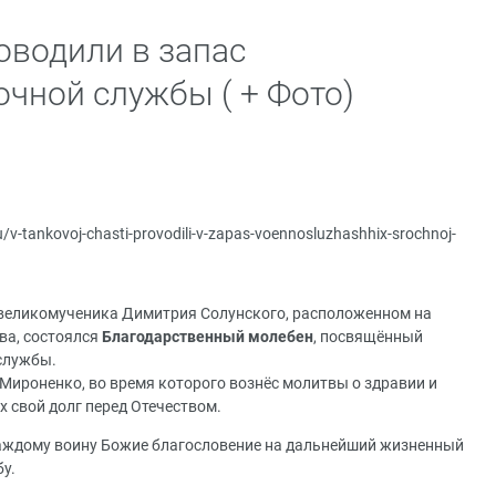
оводили в запас
чной службы ( + Фото)
ru/v-tankovoj-chasti-provodili-v-zapas-voennosluzhashhix-srochnoj-
о великомученика Димитрия Солунского, расположенном на
ева, состоялся
Благодарственный молебен
, посвящённый
службы.
Мироненко, во время которого вознёс молитвы о здравии и
 свой долг перед Отечеством.
каждому воину Божие благословение на дальнейший жизненный
у.