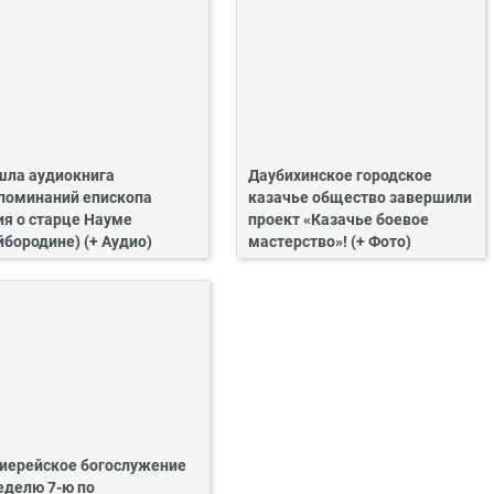
ла аудиокнига
Даубихинское городское
поминаний епископа
казачье общество завершили
ия о старце Науме
проект «Казачье боевое
йбородине) (+ Аудио)
мастерство»! (+ Фото)
иерейское богослужение
еделю 7-ю по