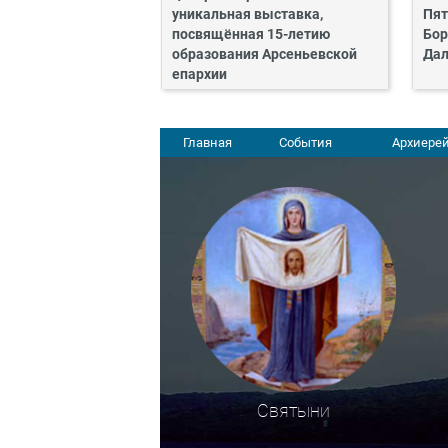
уникальная выставка,
Пят
посвящённая 15-летию
Бор
образования Арсеньевской
Дал
епархии
Главная
События
Архиерей
Святыни