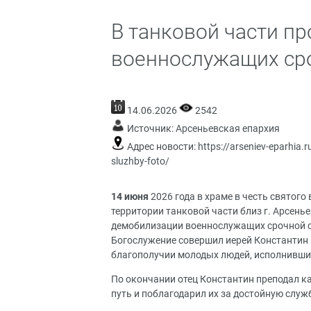
В танковой части пр
военнослужащих сро
14.06.2026
2542
Источник:
Арсеньевская епархия
Адрес новости:
https://arseniev-eparhia.
sluzhby-foto/
14 июня
2026 года в храме в честь святог
территории танковой части близ г. Арсень
демобилизации военнослужащих срочной 
Богослужение совершил иерей Константин 
благополучии молодых людей, исполнивших
По окончании отец Константин преподал 
путь и поблагодарил их за достойную служб