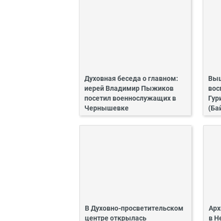
Духовная беседа о главном:
Выш
иерей Владимир Пыжиков
вос
посетил военнослужащих в
Гур
Чернышевке
(Ба
В Духовно-просветительском
Арх
центре открылась
в Н