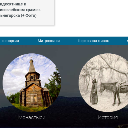
идесятнице в
исоглебском храме г.
ьнегорска (+ Фото)
 и епархия
Митрополия
Церковная жизнь
Монастыри
История