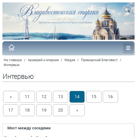
На главную
/
Архиерей и епархия
/
Медиа
/
Приморский Благовест
/
Интервью
Интервью
«
11
12
13
14
15
16
17
18
19
20
»
Мост между соседями