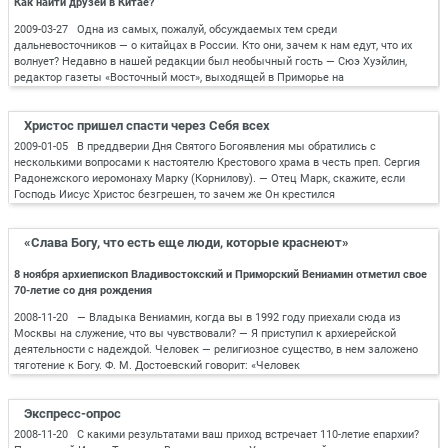
Как найти друзей в Китае?
2009-03-27 Одна из самых, пожалуй, обсуждаемых тем среди
дальневосточников — о китайцах в России. Кто они, зачем к нам едут, что их
волнует? Недавно в нашей редакции был необычный гость — Сюэ Хуэйлин,
редактор газеты «Восточный мост», выходящей в Приморье на
Христос пришел спасти через Себя всех
2009-01-05 В преддверии Дня Святого Богоявления мы обратились с
несколькими вопросами к настоятелю Крестового храма в честь преп. Сергия
Радонежского иеромонаху Марку (Корнилову). — Отец Марк, скажите, если
Господь Иисус Христос безгрешен, то зачем же Он крестился
«Слава Богу, что есть еще люди, которые краснеют»
8 ноября архиепископ Владивостокский и Приморский Вениамин отметил свое
70-летие со дня рождения
2008-11-20 — Владыка Вениамин, когда вы в 1992 году приехали сюда из
Москвы на служение, что вы чувствовали? — Я приступил к архиерейской
деятельности с надеждой. Человек — религиозное существо, в нем заложено
тяготение к Богу. Ф. М. Достоевский говорит: «Человек
Экспресс-опрос
2008-11-20 С какими результатами ваш приход встречает 110-летие епархии?