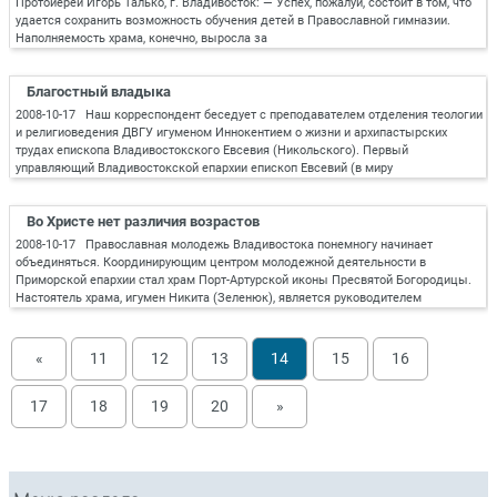
Протоиерей Игорь Талько, г. Владивосток: — Успех, пожалуй, состоит в том, что
удается сохранить возможность обучения детей в Православной гимназии.
Наполняемость храма, конечно, выросла за
Благостный владыка
2008-10-17 Наш корреспондент беседует с преподавателем отделения теологии
и религиоведения ДВГУ игуменом Иннокентием о жизни и архипастырских
трудах епископа Владивостокского Евсевия (Никольского). Первый
управляющий Владивостокской епархии епископ Евсевий (в миру
Во Христе нет различия возрастов
2008-10-17 Православная молодежь Владивостока понемногу начинает
объединяться. Координирующим центром молодежной деятельности в
Приморской епархии стал храм Порт-Артурской иконы Пресвятой Богородицы.
Настоятель храма, игумен Никита (Зеленюк), является руководителем
«
11
12
13
14
15
16
17
18
19
20
»