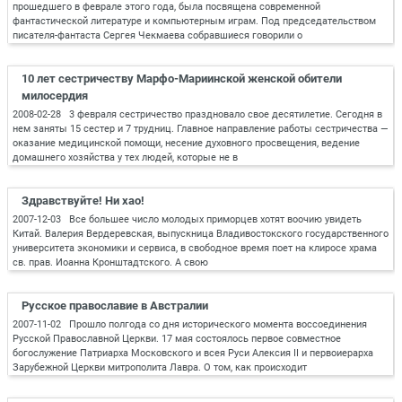
прошедшего в феврале этого года, была посвящена современной
фантастической литературе и компьютерным играм. Под председательством
писателя-фантаста Сергея Чекмаева собравшиеся говорили о
10 лет сестричеству Марфо-Мариинской женской обители
милосердия
2008-02-28 3 февраля сестричество праздновало свое десятилетие. Сегодня в
нем заняты 15 сестер и 7 трудниц. Главное направление работы сестричества —
оказание медицинской помощи, несение духовного просвещения, ведение
домашнего хозяйства у тех людей, которые не в
Здравствуйте! Ни хао!
2007-12-03 Все большее число молодых приморцев хотят воочию увидеть
Китай. Валерия Вердеревская, выпускница Владивостокского государственного
университета экономики и сервиса, в свободное время поет на клиросе храма
св. прав. Иоанна Кронштадтского. А свою
Русское православие в Австралии
2007-11-02 Прошло полгода со дня исторического момента воссоединения
Русской Православной Церкви. 17 мая состоялось первое совместное
богослужение Патриарха Московского и всея Руси Алексия II и первоиерарха
Зарубежной Церкви митрополита Лавра. О том, как происходит