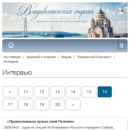
На главную
/
Архиерей и епархия
/
Медиа
/
Приморский Благовест
/
Интервью
Интервью
«
11
12
13
14
15
16
17
18
19
20
»
«Православным нужен свой Пелевин»
2008-04-01 Одна из секций XII Всемирного Русского Народного Собора,