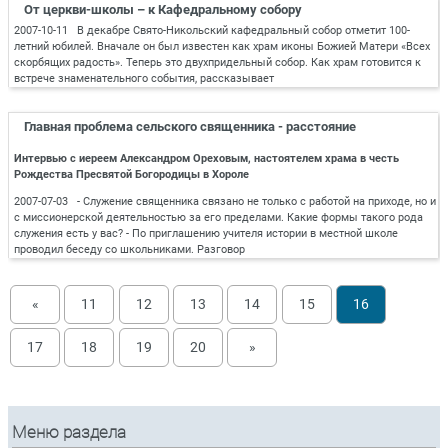
От церкви-школы – к Кафедральному собору
2007-10-11 В декабре Свято-Никольский кафедральный собор отметит 100-
летний юбилей. Вначале он был известен как храм иконы Божией Матери «Всех
скорбящих радость». Теперь это двухпридельный собор. Как храм готовится к
встрече знаменательного события, рассказывает
Главная проблема сельского священника - расстояние
Интервью с иереем Александром Ореховым, настоятелем храма в честь
Рождества Пресвятой Богородицы в Хороле
2007-07-03 - Служение священника связано не только с работой на приходе, но и
с миссионерской деятельностью за его пределами. Какие формы такого рода
служения есть у вас? - По приглашению учителя истории в местной школе
проводил беседу со школьниками. Разговор
«
11
12
13
14
15
16
17
18
19
20
»
Меню раздела