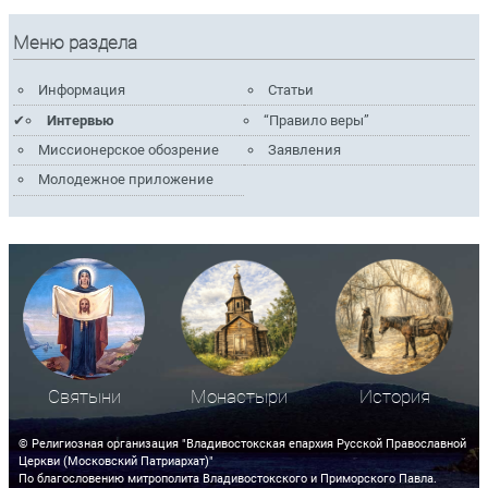
Меню раздела
Информация
Статьи
Интервью
“Правило веры”
Миссионерское обозрение
Заявления
Молодежное приложение
Святыни
Монастыри
История
© Религиозная организация "Владивостокская епархия Русской Православной
Церкви (Московский Патриархат)"
По благословению митрополита Владивостокского и Приморского Павла.