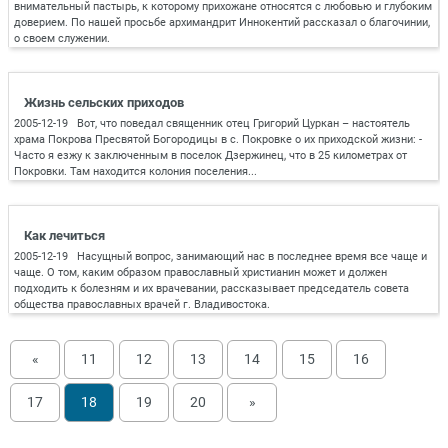
внимательный пастырь, к которому прихожане относятся с любовью и глубоким
доверием. По нашей просьбе архимандрит Иннокентий рассказал о благочинии,
о своем служении.
Жизнь сельских приходов
2005-12-19 Вот, что поведал священник отец Григорий Цуркан – настоятель
храма Покрова Пресвятой Богородицы в с. Покровке о их приходской жизни: -
Часто я езжу к заключенным в поселок Дзержинец, что в 25 километрах от
Покровки. Там находится колония поселения...
Как лечиться
2005-12-19 Насущный вопрос, занимающий нас в последнее время все чаще и
чаще. О том, каким образом православный христианин может и должен
подходить к болезням и их врачевании, рассказывает председатель совета
общества православных врачей г. Владивостока.
«
11
12
13
14
15
16
17
18
19
20
»