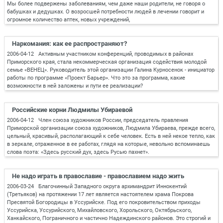
Мы более подвержены заболеваниям, чем даже наши родители, не говоря о
бабушках и дедушках. О возросшей потребности людей в лечении говорит и
огромное количество аптек, новых учреждений,
Наркомания: как ее распространяют?
2006-04-12 Активным участником конференций, проводимых в районах
Приморского края, стала некоммерческая организация содействия молодой
семье «ВЕНЕЦ». Руководитель этой организации Галина Курносенок - инициатор
работы по программе «Проект Барьер». Что это за программа, какие
возможности в ней заложены и пути ее реализации?
Российские корни Людмилы Убираевой
2006-04-12 Член союза художников России, председатель правления
Приморской организации союза художников, Людмила Убираева, прежде всего,
цельный, красивый, располагающий к себе человек. Есть в ней некое тепло, как
в зеркале, отраженное в ее работах, глядя на которые, невольно вспоминаешь
слова поэта: «Здесь русский дух, здесь Русью пахнет».
Не надо играть в православие - православием надо жить
2006-03-24 Благочинный Западного округа архимандрит Иннокентий
(Третьяков) на протяжении 17 лет является настоятелем храма Покрова
Пресвятой Богородицы в Уссурийске. Под его покровительством приходы
Уссурийска, Уссурийского, Михайловского, Хорольского, Октябрьского,
Ханкайского, Пограничного и частично Надеждинского районов. Это строгий и