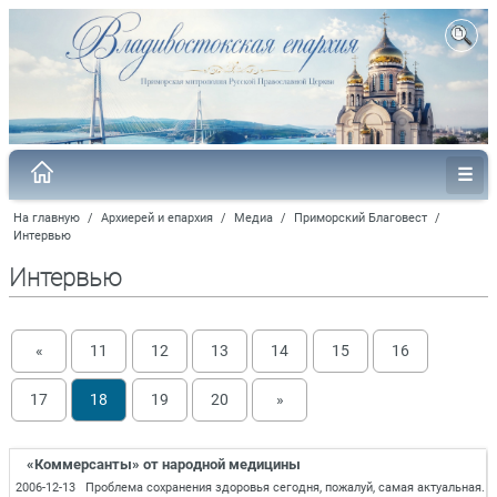
На главную
/
Архиерей и епархия
/
Медиа
/
Приморский Благовест
/
Интервью
Интервью
«
11
12
13
14
15
16
17
18
19
20
»
«Коммерсанты» от народной медицины
2006-12-13 Проблема сохранения здоровья сегодня, пожалуй, самая актуальная.