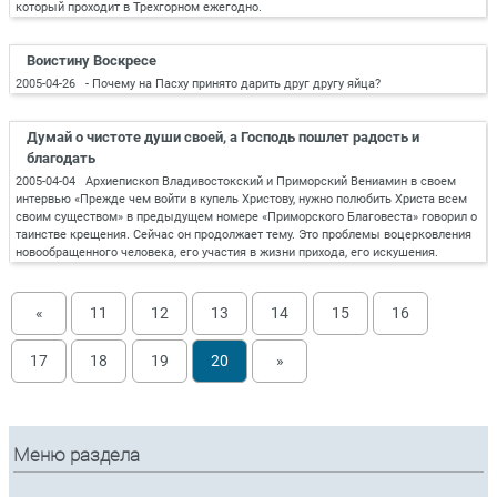
который проходит в Трехгорном ежегодно.
Воистину Воскресе
2005-04-26 - Почему на Пасху принято дарить друг другу яйца?
Думай о чистоте души своей, а Господь пошлет радость и
благодать
2005-04-04 Архиепископ Владивостокский и Приморский Вениамин в своем
интервью «Прежде чем войти в купель Христову, нужно полюбить Христа всем
своим существом» в предыдущем номере «Приморского Благовеста» говорил о
таинстве крещения. Сейчас он продолжает тему. Это проблемы воцерковления
новообращенного человека, его участия в жизни прихода, его искушения.
«
11
12
13
14
15
16
17
18
19
20
»
Меню раздела