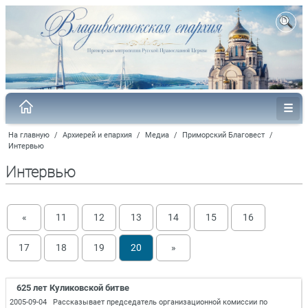
На главную
/
Архиерей и епархия
/
Медиа
/
Приморский Благовест
/
Интервью
Интервью
«
11
12
13
14
15
16
17
18
19
20
»
625 лет Куликовской битве
2005-09-04 Рассказывает председатель организационной комиссии по