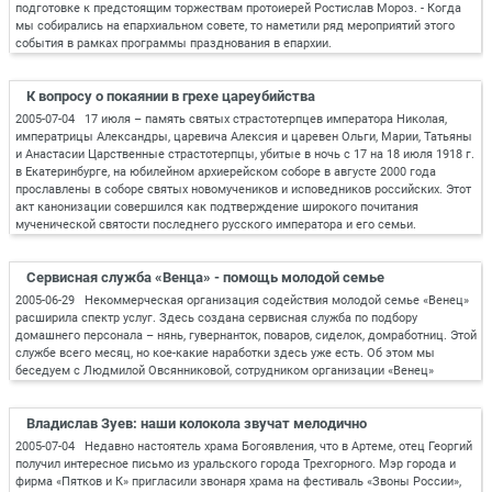
подготовке к предстоящим торжествам протоиерей Ростислав Мороз. - Когда
мы собирались на епархиальном совете, то наметили ряд мероприятий этого
события в рамках программы празднования в епархии.
К вопросу о покаянии в грехе цареубийства
2005-07-04 17 июля – память святых страстотерпцев императора Николая,
императрицы Александры, царевича Алексия и царевен Ольги, Марии, Татьяны
и Анастасии Царственные страстотерпцы, убитые в ночь с 17 на 18 июля 1918 г.
в Екатеринбурге, на юбилейном архиерейском соборе в августе 2000 года
прославлены в соборе святых новомучеников и исповедников российских. Этот
акт канонизации совершился как подтверждение широкого почитания
мученической святости последнего русского императора и его семьи.
Сервисная служба «Венца» - помощь молодой семье
2005-06-29 Некоммерческая организация содействия молодой семье «Венец»
расширила спектр услуг. Здесь создана сервисная служба по подбору
домашнего персонала – нянь, гувернанток, поваров, сиделок, домработниц. Этой
службе всего месяц, но кое-какие наработки здесь уже есть. Об этом мы
беседуем с Людмилой Овсянниковой, сотрудником организации «Венец»
Владислав Зуев: наши колокола звучат мелодично
2005-07-04 Недавно настоятель храма Богоявления, что в Артеме, отец Георгий
получил интересное письмо из уральского города Трехгорного. Мэр города и
фирма «Пятков и К» пригласили звонаря храма на фестиваль «Звоны России»,