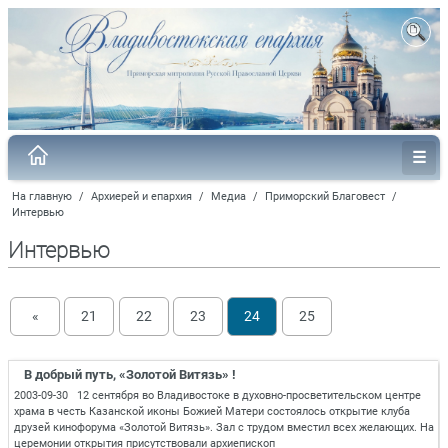
На главную
/
Архиерей и епархия
/
Медиа
/
Приморский Благовест
/
Интервью
Интервью
«
21
22
23
24
25
В добрый путь, «Золотой Витязь» !
2003-09-30 12 сентября во Владивостоке в духовно-просветительском центре
храма в честь Казанской иконы Божией Матери состоялось открытие клуба
друзей кинофорума «Золотой Витязь». Зал с трудом вместил всех желающих. На
церемонии открытия присутствовали архиепископ