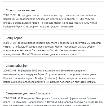
С посохом на восток
2003-09-30 В середине августа нынешнего года в нашей епархии побывал
паломник из Красноярска Александр Сергеевич Садыков. В 1988 году он
впервые отправился в Киево-Печерскую Лавру на празднование 1000-летия
Крещения Руси. С тех пор он пять раз прошел по святым
Блиц-опрос
2003-04-28 В канун празднования Светлого Воскресения Христова мы решили
устроить небольшой блиц-опрос горожан. Нас интересовали самые общие
вопросы, касающиеся Пасхальных событий. Как люди относятся к
празднованию Пасхи? Что она значит для человека и для его
Снежный Афон
2003-03-01 В феврале 2003 года архиепископ Вениамин совершил
паломническую поездку на Афон. В путешествии его сопровождали игумен
Сергий (Чашин) и игумен Феофан (Зиборов). Корреспондент нашей газеты
попросил высокопреосвященного Вениамина поделиться впечатлениями о
Смирением достичь благодати
2003-02-01 С 10 марта по 26 апреля в Православной Церкви время Великого
поста. Об этом наш корреспондент Наталья Афанасьева беседует с настоятелем
больничного храма во имя великомученика и целителя Пантелеимона